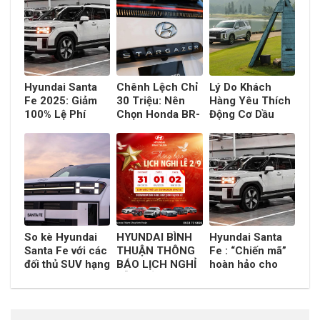
Hyundai Santa
Chênh Lệch Chỉ
Lý Do Khách
Fe 2025: Giảm
30 Triệu: Nên
Hàng Yêu Thích
100% Lệ Phí
Chọn Honda BR-
Động Cơ Dầu
Trước Bạ – Cơ
V G Hay Hyundai
Chọn Hyundai
Hội Sở Hữu SUV
Stargazer X Cao
Palisade Thay Vì
Hạng D Giá Cực
Cấp Để Hoàn
Xe Khung Gầm
Hấp Dẫn
Hảo Cho Gia
Rời
Đình?
So kè Hyundai
HYUNDAI BÌNH
Hyundai Santa
Santa Fe với các
THUẬN THÔNG
Fe : “Chiến mã”
đối thủ SUV hạng
BÁO LỊCH NGHỈ
hoàn hảo cho
C: Không gian,
LỄ QUỐC KHÁNH
những tín đồ
trang bị và trải
2/9
cắm trại và dã
nghiệm vượt trội
ngoại