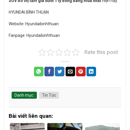
SUV đô thị tầm giá dưới 1 tỷ đồng đáng mua nhất
hiện nay.
HYUNDAI BÌNH THUẬN
Website:
Hyundaibinhthuan
Fanpage:
Hyundaibinhthuan
Rate this post
Danh mục:
Tin Tức
Bài viết liên quan: