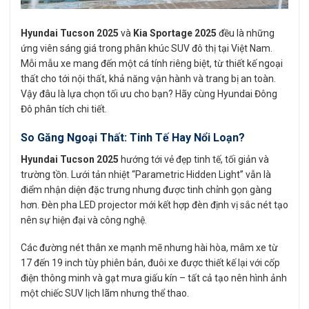
Hyundai Tucson 2025
và
Kia Sportage 2025
đều là những
ứng viên sáng giá trong phân khúc SUV đô thị tại Việt Nam.
Mỗi mẫu xe mang đến một cá tính riêng biệt, từ thiết kế ngoại
thất cho tới nội thất, khả năng vận hành và trang bị an toàn.
Vậy đâu là lựa chọn tối ưu cho bạn? Hãy cùng Hyundai Đông
Đô phân tích chi tiết.
So Găng Ngoại Thất: Tinh Tế Hay Nổi Loạn?
Hyundai Tucson 2025
hướng tới vẻ đẹp tinh tế, tối giản và
trường tồn. Lưới tản nhiệt “Parametric Hidden Light” vẫn là
điểm nhận diện đặc trưng nhưng được tinh chỉnh gọn gàng
hơn. Đèn pha LED projector mới kết hợp đèn định vị sắc nét tạo
nên sự hiện đại và công nghệ.
Các đường nét thân xe mạnh mẽ nhưng hài hòa, mâm xe từ
17 đến 19 inch tùy phiên bản, đuôi xe được thiết kế lại với cốp
điện thông minh và gạt mưa giấu kín – tất cả tạo nên hình ảnh
một chiếc SUV lịch lãm nhưng thể thao.